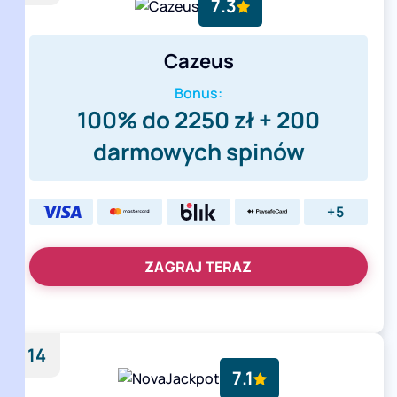
7.3
Cazeus
Bonus:
100% do 2250 zł + 200
darmowych spinów
+5
ZAGRAJ TERAZ
14
7.1