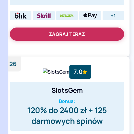
+1
ZAGRAJ TERAZ
26
7.0
SlotsGem
Bonus:
120% do 2400 zł + 125
darmowych spinów