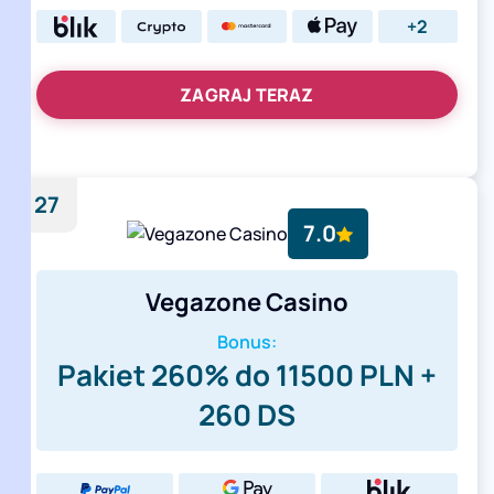
+2
ZAGRAJ TERAZ
27
7.0
Vegazone Casino
Bonus:
Pakiet 260% do 11500 PLN +
260 DS