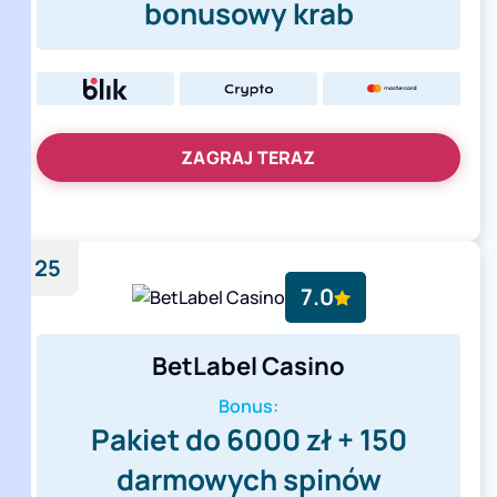
bonusowy krab
ZAGRAJ TERAZ
25
7.0
BetLabel Casino
Bonus:
Pakiet do 6000 zł + 150
darmowych spinów