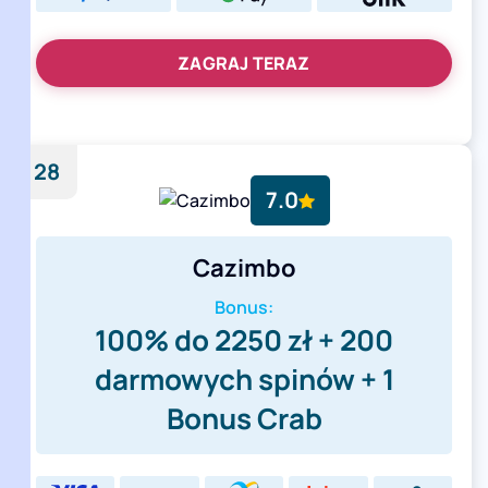
ZAGRAJ TERAZ
28
7.0
Cazimbo
Bonus:
100% do 2250 zł + 200
darmowych spinów + 1
Bonus Crab