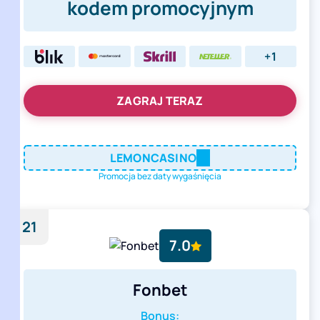
kodem promocyjnym
+1
ZAGRAJ TERAZ
LEMONCASINO
Promocja bez daty wygaśnięcia
21
7.0
Fonbet
Bonus: