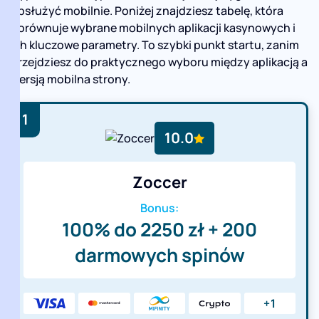
obsłużyć mobilnie. Poniżej znajdziesz tabelę, która
porównuje wybrane mobilnych aplikacji kasynowych i
ich kluczowe parametry. To szybki punkt startu, zanim
przejdziesz do praktycznego wyboru między aplikacją a
wersją mobilna strony.
1
10.0
Zoccer
Bonus:
100% do 2250 zł + 200
darmowych spinów
+1