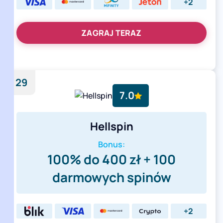
+2
ZAGRAJ TERAZ
29
7.0
Hellspin
Bonus:
100% do 400 zł + 100
darmowych spinów
+2