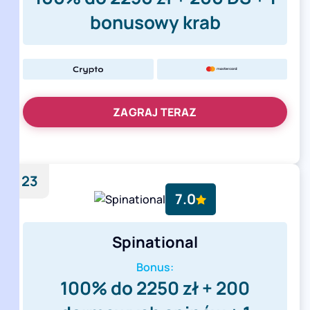
bonusowy krab
ZAGRAJ TERAZ
23
7.0
Spinational
Bonus:
100% do 2250 zł + 200