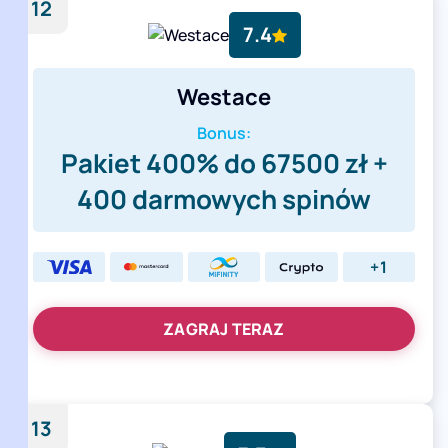
12
7.4
Westace
Bonus:
Pakiet 400% do 67500 zł +
400 darmowych spinów
+1
ZAGRAJ TERAZ
13