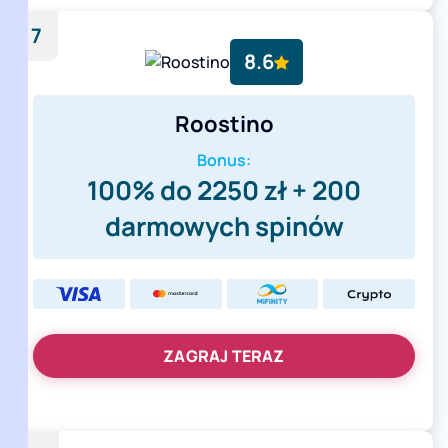
7
8.6
Roostino
Bonus:
100% do 2250 zł + 200
darmowych spinów
ZAGRAJ TERAZ