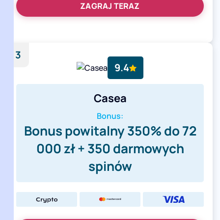
ZAGRAJ TERAZ
3
9.4
Casea
Bonus:
Bonus powitalny 350% do 72
000 zł + 350 darmowych
spinów