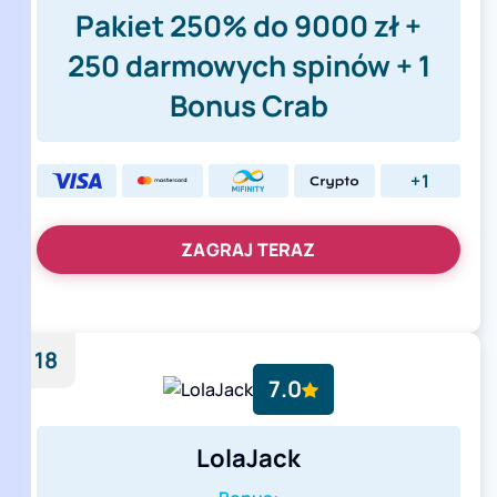
Pakiet 250% do 9000 zł +
250 darmowych spinów + 1
Bonus Crab
+1
ZAGRAJ TERAZ
18
7.0
LolaJack