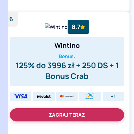
6
8.7
Wintino
Bonus:
125% do 3996 zł + 250 DS + 1
Bonus Crab
+1
ZAGRAJ TERAZ