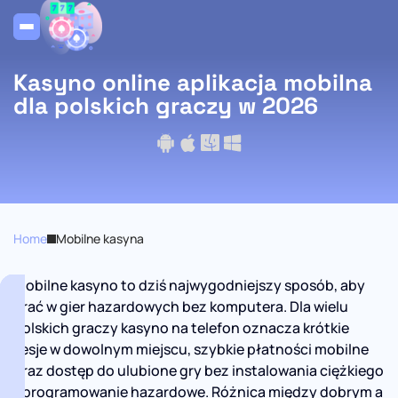
Kasyno online aplikacja mobilna
dla polskich graczy w 2026
Home
Mobilne kasyna
Mobilne kasyno to dziś najwygodniejszy sposób, aby
grać w gier hazardowych bez komputera. Dla wielu
polskich graczy kasyno na telefon oznacza krótkie
sesje w dowolnym miejscu, szybkie płatności mobilne
oraz dostęp do ulubione gry bez instalowania ciężkiego
oprogramowanie hazardowe. Różnica między dobrym a