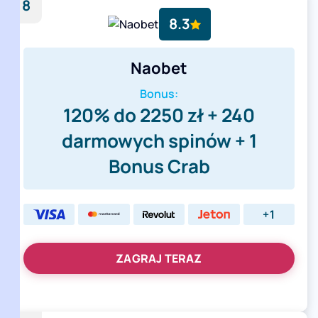
8
8.3
Naobet
Bonus:
120% do 2250 zł + 240
darmowych spinów + 1
Bonus Crab
+1
ZAGRAJ TERAZ